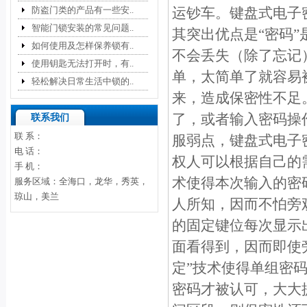
防盗门类的产品有一些安..
运钞车。键盘式电子
智能门锁安装的常见问题..
其突出优点是“密码
如何使用及怎样保养锁有..
不会丢失（除了忘记
使用钥匙无法打开时，有..
单，太简单了就容易
轻松解决日常生活中锁的..
来，造成保密性不足
了，或者输入密码操
联系我们
联 系：
服弱点，键盘式电子
电 话：
权人可以根据自己的
手 机：
术使得本次输入的密
服务区域：全海口，龙华，秀英，
琼山，美兰
人所知，因而不怕旁
的固定键位每次显示
面看得到，因而即使
定”技术使得单组密
密码才被认可，大大